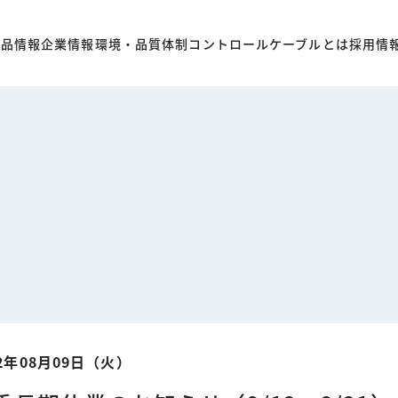
製品情報
企業情報
環境・品質体制
コントロールケーブルとは
採用情
22年08月09日（火）